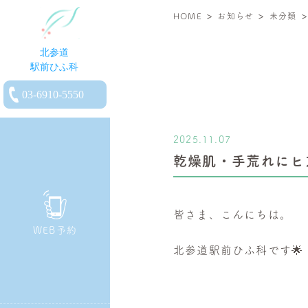
>
>
北
HOME
お知らせ
未分類
参
道
駅
電
前
話
ひ
を
ふ
2025.11.07
か
科
乾燥肌・手荒れにヒ
け
|
る
小
児
皆さま、こんにちは。
皮
WEB予約
膚
北参道駅前ひふ科です🌟
科・
一
般