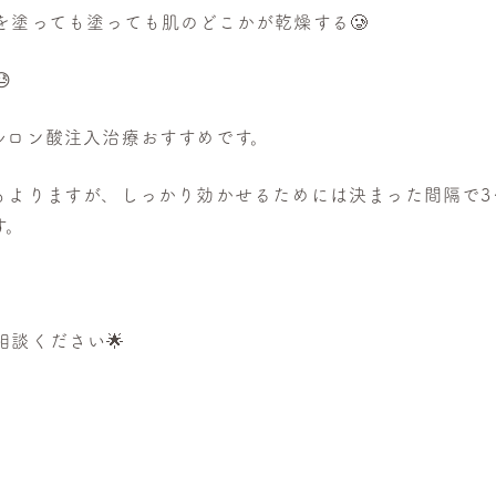
を塗っても塗っても肌のどこかが乾燥する🥲

ルロン酸注入治療おすすめです。
もよりますが、しっかり効かせるためには決まった間隔で3
す。
談ください🌟