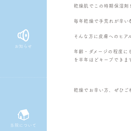
乾燥肌でこの時期保湿剤
皮
膚
毎年乾燥で手荒れが辛い
科・
美
そんな方に皮膚へのヒア
容
お知らせ
皮
年齢・ダメージの程度に
膚
を半年ほどキープできま
科
乾燥でお辛い方、ぜひご相
当院について