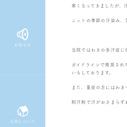
寒くなってきましたが、
皮
膚
ニットの季節の汗染み、
科・
美
容
お知らせ
皮
当院ではわきの多汗症に
膚
科
ガイドラインで推奨され
いもしております。
また、重症の方にはわき
制汗剤で汗がおさまらず
当院について