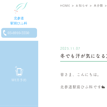
>
>
北
HOME
お知らせ
未分類
参
道
駅
電
前
話
ひ
を
ふ
2025.11.07
か
科
冬でも汗が気になる
け
|
る
小
児
皆さま、こんにちは。
皮
WEB予約
膚
北参道駅前ひふ科です🐇
科・
一
般