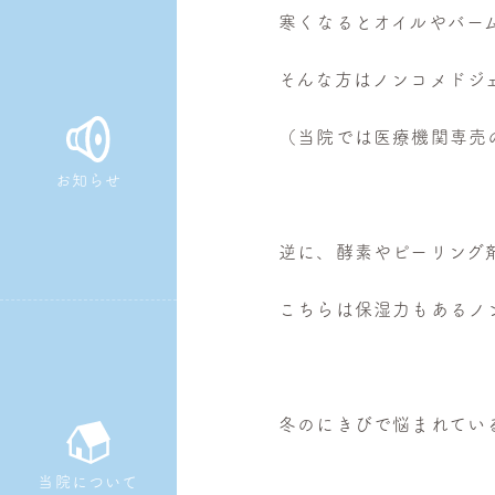
寒くなるとオイルやバー
皮
膚
そんな方はノンコメドジ
科・
美
（当院では医療機関専売
容
皮
お知らせ
膚
科
逆に、酵素やピーリング
こちらは保湿力もあるノ
冬のにきびで悩まれてい
当院について