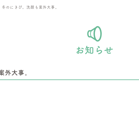
>
冬のにきび。洗顔も案外大事。
お知らせ
案外大事。