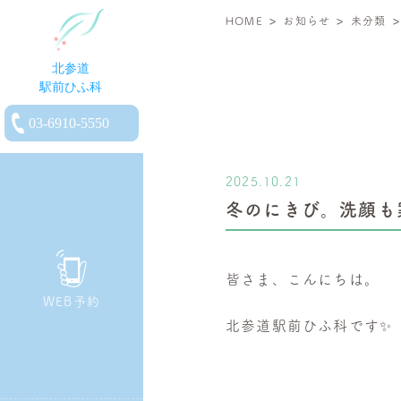
>
>
北
HOME
お知らせ
未分類
参
道
駅
電
前
話
ひ
を
ふ
2025.10.21
か
科
冬のにきび。洗顔も
け
|
る
小
児
皆さま、こんにちは。
皮
WEB予約
膚
北参道駅前ひふ科です✨
科・
一
般