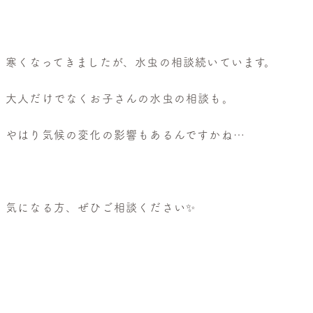
般
皮
膚
科・
寒くなってきましたが、水虫の相談続いています。
美
大人だけでなくお子さんの水虫の相談も。
容
皮
やはり気候の変化の影響もあるんですかね…
膚
科
気になる方、ぜひご相談ください✨