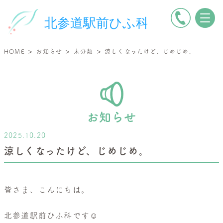
電
北
話
参
を
道
>
>
>
HOME
お知らせ
未分類
涼しくなったけど、じめじめ。
か
駅
け
前
る
ひ
ふ
科
お知らせ
|
2025.10.20
小
涼しくなったけど、じめじめ。
児
皮
膚
皆さま、こんにちは。
科・
一
北参道駅前ひふ科です☺️