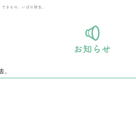
>
できもの、いぼの除去。
お知らせ
去。