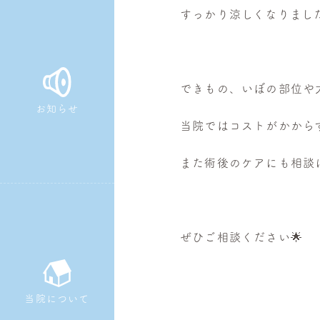
すっかり涼しくなりまし
皮
膚
科・
美
できもの、いぼの部位や
容
お知らせ
皮
当院ではコストがかから
膚
科
また術後のケアにも相談
ぜひご相談ください🌟
当院について