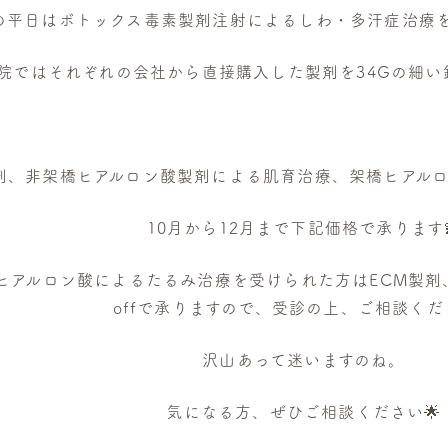
月の平日はボトックス毒素製剤注射によるしわ・多汗症治療
院ではそれぞれの会社から直接購入した製剤を34Gの細い
製剤、非架橋ヒアルロン酸製剤による肌育治療、架橋ヒアル
10月から12月まで下記価格で承ります
ヒアルロン酸によるたるみ治療を受けられた方はECM製剤、非
offで承りますので、受診の上、ご相談くだ
沢山あって迷いますのね。
気になる方、ぜひご相談ください🌟