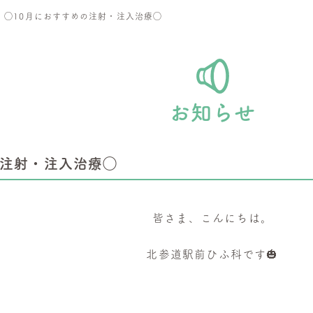
>
◯10月におすすめの注射・注入治療◯
お知らせ
の注射・注入治療◯
皆さま、こんにちは。
北参道駅前ひふ科です🎃