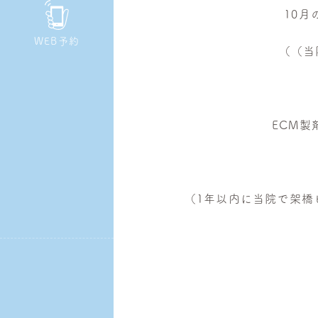
10
皮
膚
WEB予約
（（当
科・
美
容
皮
ECM
膚
科
（1年以内に当院で架橋