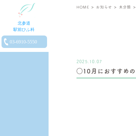
>
>
北
HOME
お知らせ
未分類
参
道
駅
電
前
話
ひ
を
ふ
2025.10.07
か
科
◯10月におすすめ
け
|
る
小
児
皮
膚
科・
一
般