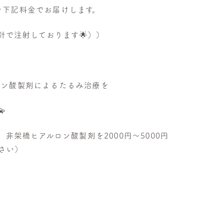
を下記料金でお届けします。
針で注射しております🌟））
ロン酸製剤によるたるみ治療を

架橋ヒアルロン酸製剤を2000円〜5000円
さい）