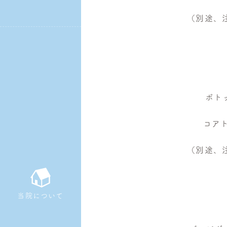
（別途、注
ボトッ
コアト
（別途、注
当院について