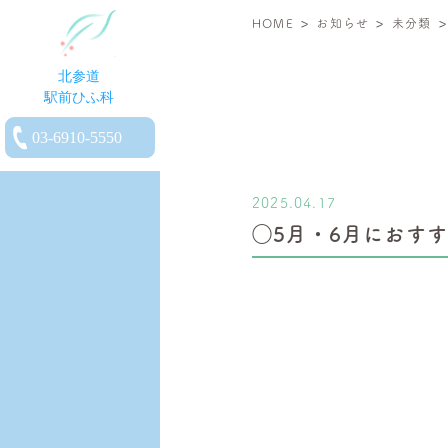
>
>
北
HOME
お知らせ
未分類
参
道
駅
電
前
話
ひ
を
ふ
2025.04.17
か
科
◯5月・6月におす
け
|
る
小
児
皮
膚
科・
一
般