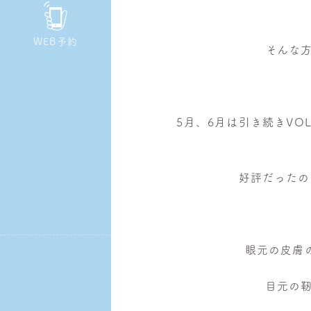
皮
膚
WEB予約
そんな
科・
美
容
皮
5月、6月は引き続きVO
膚
科
好評だったの
眼元の皮膚
目元の靭