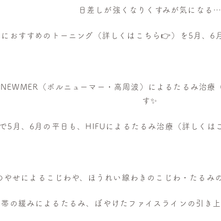
日差しが強くなりくすみが気になる
方におすすめのトーニング（詳しくはこちら
👉
）を5月、6
LNEWMER（ボルニューマー・高周波）によるたるみ治療
す✨
で5月、6月の平日も、HIFUによるたるみ治療（詳しくは
のやせによるこじわや、ほうれい線わきのこじわ・たるみの引
帯の緩みによるたるみ、ぼやけたファイスラインの引き上げ