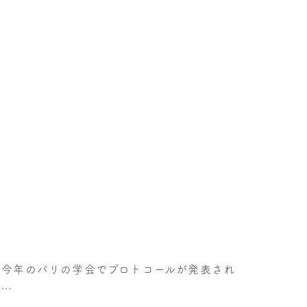
（今年のパリの学会でプロトコールが発表され
、…