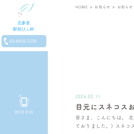
>
>
北
HOME
お知らせ
お知らせ
参
道
駅
電
前
話
ひ
を
ふ
か
科
け
|
る
小
児
2026.02.11
皮
目元にスネコス
膚
WEB予約
科・
皆さま、こんにちは。 
一
ておりました。) スネ
般