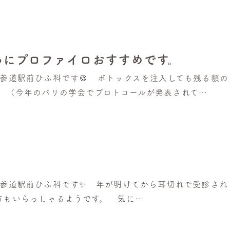
わにプロファイロおすすめです。
北参道駅前ひふ科です🍪 ボトックスを注入しても残る額
。 （今年のパリの学会でプロトコールが発表されて…
。
北参道駅前ひふ科です✨ 年が明けてから耳切れで受診され
方もいらっしゃるようです。 気に…