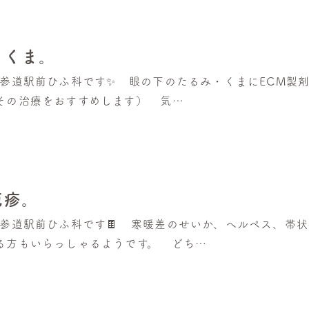
・くま。
北参道駅前ひふ科です✨ 眼の下のたるみ・くまにECM製
その治療をおすすめします） 気…
疱疹。
北参道駅前ひふ科です🍫 寒暖差のせいか、ヘルペス、帯状
る方もいらっしゃるようです。 どち…