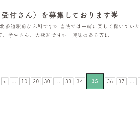
受付さん）を募集しております🌟
 北参道駅前ひふ科です✨ 当院では一緒に楽しく働いてい
の方、学生さん、大歓迎です✨ 興味のある方は…
<
...
10
20
30
...
33
34
35
36
37
...