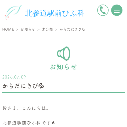
電
北
話
参
を
道
>
>
>
HOME
お知らせ
未分類
からだにきび💦
か
駅
け
前
る
ひ
ふ
科
お知らせ
|
2026.07.09
小
からだにきび💦
児
皮
膚
皆さま、こんにちは。
科・
一
北参道駅前ひふ科です🌟