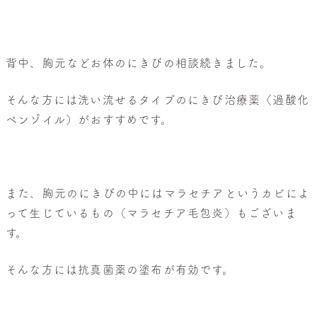
般
皮
膚
科・
背中、胸元などお体のにきびの相談続きました。
美
そんな方には洗い流せるタイプのにきび治療薬（過酸化
容
ベンゾイル）がおすすめです。
皮
膚
科
また、胸元のにきびの中にはマラセチアというカビによ
って生じているもの（マラセチア毛包炎）もございま
す。
そんな方には抗真菌薬の塗布が有効です。