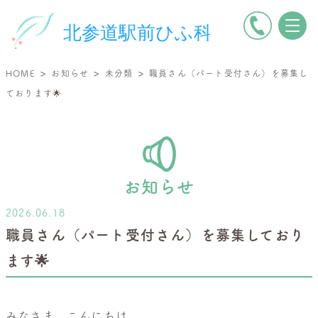
電
北
話
参
を
道
>
>
>
HOME
お知らせ
未分類
職員さん（パート受付さん）を募集し
か
駅
ております🌟
け
前
る
ひ
ふ
科
|
お知らせ
小
2026.06.18
児
職員さん（パート受付さん）を募集しており
皮
ます🌟
膚
科・
一
みなさま、こんにちは。