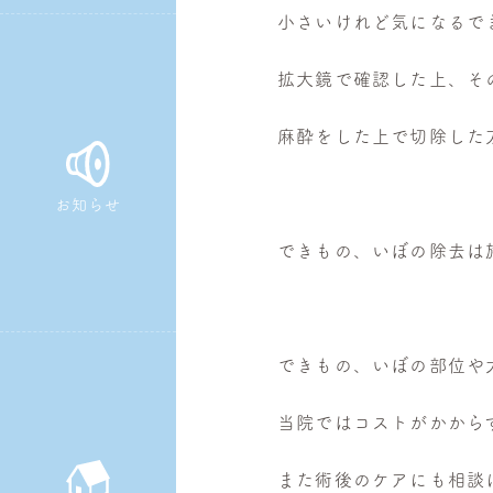
小さいけれど気になるで
皮
膚
拡大鏡で確認した上、そ
科・
美
麻酔をした上で切除した
容
皮
お知らせ
膚
科
できもの、いぼの除去は
できもの、いぼの部位や
当院ではコストがかから
また術後のケアにも相談