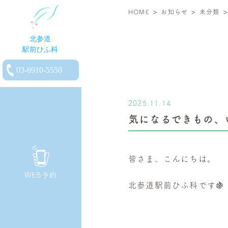
>
>
北
HOME
お知らせ
未分類
参
道
駅
電
前
話
ひ
を
ふ
2025.11.14
か
科
気になるできもの、
け
|
る
小
児
皆さま、こんにちは。
皮
WEB予約
膚
北参道駅前ひふ科です🍇
科・
一
般