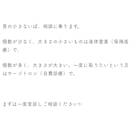
般
皮
膚
科・
首の小さないぼ、相談に乗ります。
美
個数が少なく、大きさの小さいものは液体窒素（保険医
容
療）で、
皮
膚
個数が多く、大きさが大きい。一度に取りたいという方
科
はサージトロン（自費診療）で。
まずは一度受診しご相談ください✨