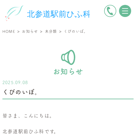
電
北
話
参
を
道
>
>
>
HOME
お知らせ
未分類
くびのいぼ。
か
駅
け
前
る
ひ
ふ
科
お知らせ
|
2025.09.08
小
くびのいぼ。
児
皮
膚
皆さま、こんにちは。
科・
一
北参道駅前ひふ科です。