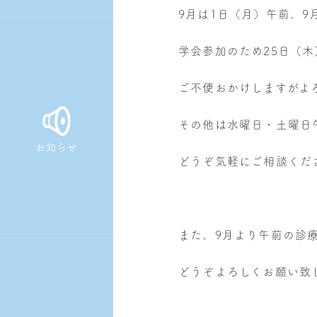
9月は1日（月）午前、9
皮
膚
学会参加のため25日（木
科・
美
ご不便おかけしますがよ
容
皮
その他は水曜日・土曜日
膚
お知らせ
科
どうぞ気軽にご相談くだ
また、9月より午前の診療
どうぞよろしくお願い致