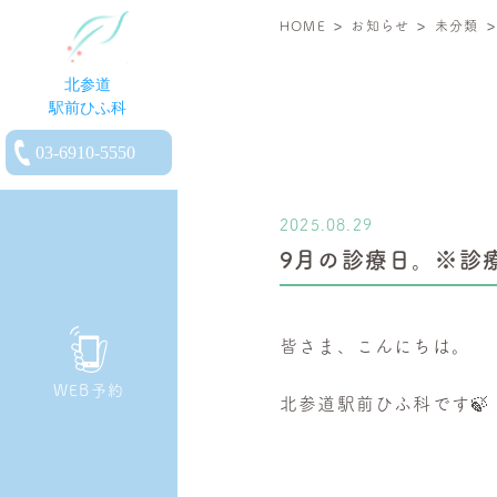
>
>
北
HOME
お知らせ
未分類
参
道
駅
電
前
話
ひ
を
ふ
2025.08.29
か
科
9月の診療日。※診
け
|
る
小
児
皆さま、こんにちは。
皮
WEB予約
膚
北参道駅前ひふ科です🍃
科・
一
般