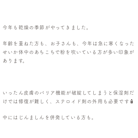
般
皮
膚
科・
今年も乾燥の季節がやってきました。
美
年齢を重ねた方も、お子さんも、今年は急に寒くなった
容
せいか体中のあちこちで粉を吹いている方が多い印象が
皮
あります。
膚
科
いったん皮膚のバリア機能が破綻してしまうと保湿剤だ
けでは修復が難しく、ステロイド剤の外用も必要です🧴
中にはじんましんを併発している方も。