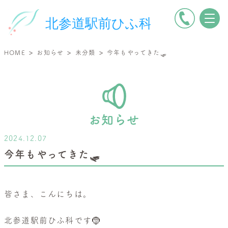
電
北
話
参
を
道
>
>
>
HOME
お知らせ
未分類
今年もやってきた🛷
か
駅
け
前
る
ひ
ふ
科
お知らせ
|
2024.12.07
小
今年もやってきた🛷
児
皮
膚
皆さま、こんにちは。
科・
一
北参道駅前ひふ科です🤶