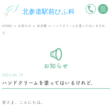
電
北
話
参
を
道
>
>
>
HOME
お知らせ
未分類
ハンドクリームを塗ってはいるけれ
か
駅
ど。
け
前
る
ひ
ふ
科
|
お知らせ
小
2024.04.19
児
ハンドクリームを塗ってはいるけれど。
皮
膚
科・
皆さま、こんにちは。
一