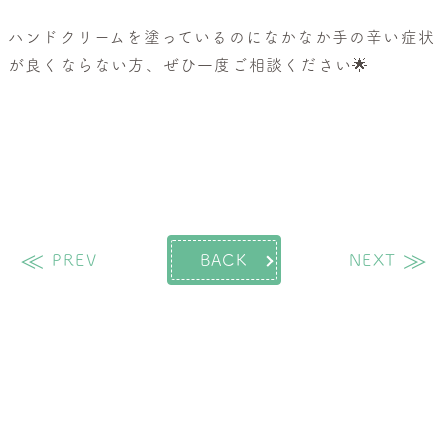
ハンドクリームを塗っているのになかなか手の辛い症状
が良くならない方、ぜひ一度ご相談ください🌟
過去の投稿
次
PREV
BACK
NEXT