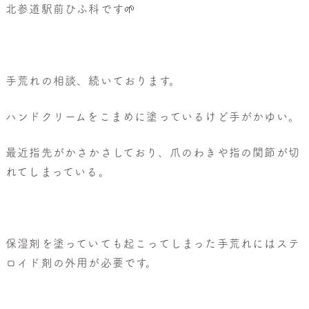
般
北参道駅前ひふ科です🌱
皮
膚
科・
美
手荒れの相談、続いております。
容
ハンドクリームをこまめに塗っているけど手がかゆい。
皮
膚
最近指先がかさかさしており、爪のわきや指の関節が切
科
れてしまっている。
保湿剤を塗っていても起こってしまった手荒れにはステ
ロイド剤の外用が必要です。