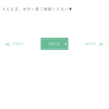
そんな方、ぜひ一度ご相談ください🌟
過去の投稿
次
PREV
BACK
NEXT