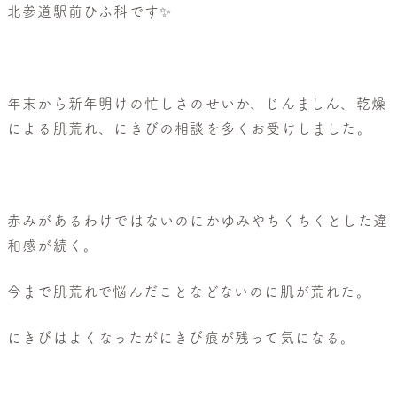
般
北参道駅前ひふ科です✨
皮
膚
科・
美
年末から新年明けの忙しさのせいか、じんましん、乾燥
容
による肌荒れ、にきびの相談を多くお受けしました。
皮
膚
科
赤みがあるわけではないのにかゆみやちくちくとした違
和感が続く。
今まで肌荒れで悩んだことなどないのに肌が荒れた。
にきびはよくなったがにきび痕が残って気になる。