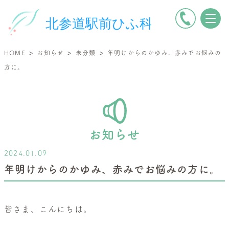
電
北
話
参
を
道
>
>
>
HOME
お知らせ
未分類
年明けからのかゆみ、赤みでお悩みの
か
駅
方に。
け
前
る
ひ
ふ
科
|
お知らせ
小
2024.01.09
児
年明けからのかゆみ、赤みでお悩みの方に。
皮
膚
科・
皆さま、こんにちは。
一