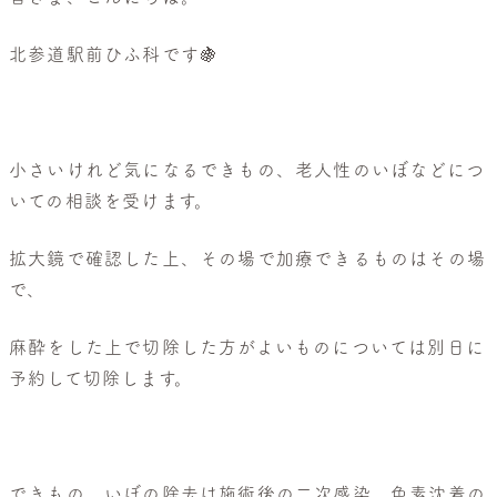
般
皮
北参道駅前ひふ科です🍇
膚
科・
美
容
小さいけれど気になるできもの、老人性のいぼなどにつ
皮
いての相談を受けます。
膚
科
拡大鏡で確認した上、その場で加療できるものはその場
で、
麻酔をした上で切除した方がよいものについては別日に
予約して切除します。
できもの、いぼの除去は施術後の二次感染、色素沈着の