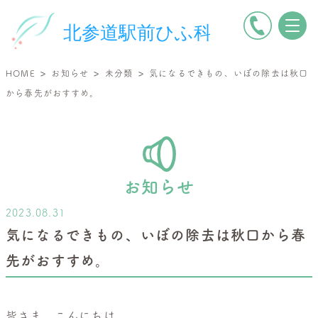
電
北
話
参
を
道
>
>
>
HOME
お知らせ
未分類
気になるできもの、いぼの除去は秋口
か
駅
から春先がおすすめ。
け
前
る
ひ
ふ
科
|
お知らせ
小
2023.08.31
児
気になるできもの、いぼの除去は秋口から春
皮
先がおすすめ。
膚
科・
一
皆さま、こんにちは。