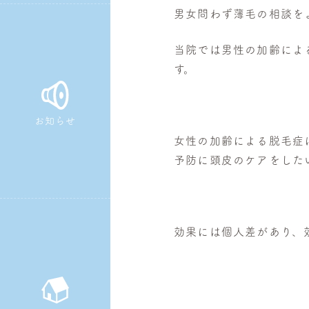
男女問わず薄毛の相談を
皮
膚
当院では男性の加齢によ
科・
す。
美
容
皮
お知らせ
膚
女性の加齢による脱毛症
科
予防に頭皮のケアをした
効果には個人差があり、