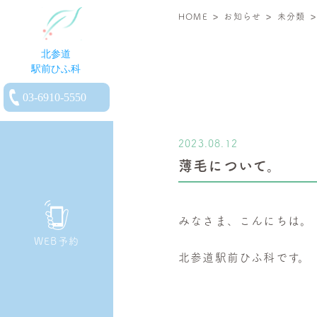
>
>
北
HOME
お知らせ
未分類
参
道
駅
電
前
話
ひ
を
ふ
2023.08.12
か
科
薄毛について。
け
|
る
小
児
みなさま、こんにちは。
皮
WEB予約
膚
北参道駅前ひふ科です。
科・
一
般