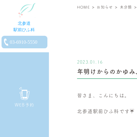
>
>
北
HOME
お知らせ
未分類
参
道
駅
電
前
話
ひ
を
ふ
2023.01.16
か
科
年明けからのかゆみ
け
|
る
小
児
皆さま、こんにちは。
皮
WEB予約
膚
北参道駅前ひふ科です☔️
科・
一
般