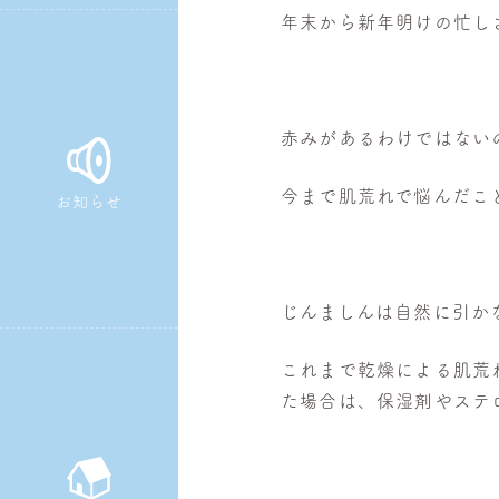
年末から新年明けの忙し
皮
膚
科・
美
赤みがあるわけではない
容
皮
今まで肌荒れで悩んだこ
お知らせ
膚
科
じんましんは自然に引か
これまで乾燥による肌荒
た場合は、保湿剤やステ