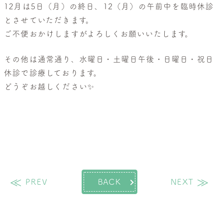
般
12月は5日（月）の終日、12（月）の午前中を臨時休診
皮
とさせていただきます。
膚
ご不便おかけしますがよろしくお願いいたします。
科・
美
その他は通常通り、水曜日・土曜日午後・日曜日・祝日
容
休診で診療しております。
皮
どうぞお越しください✨
膚
科
過去の投稿
次
PREV
BACK
NEXT