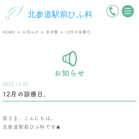
電
北
話
参
を
道
>
>
>
HOME
お知らせ
未分類
12月の診療日。
か
駅
け
前
る
ひ
ふ
科
お知らせ
|
2022.12.02
小
12月の診療日。
児
皮
膚
皆さま、こんにちは。
科・
北参道駅前ひふ科です🎄
一